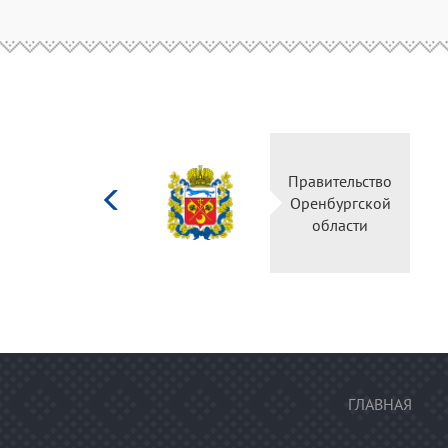
Министерство
Правительство
культуры
Оренбургской
Российской
области
федерации
ГЛАВНАЯ