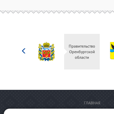
Министерство
Правительство
культуры
Оренбургской
Российской
области
федерации
ГЛАВНАЯ