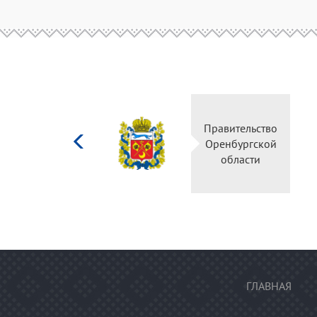
Министерство
Правител
культуры
Оренбур
Российской
облас
федерации
ГЛАВНАЯ