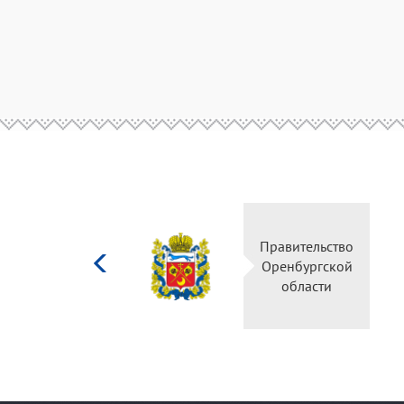
Министерство
Правительство
культуры
Оренбургской
Российской
области
федерации