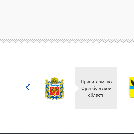
Министерство
Правительство
культуры
Оренбургской
Российской
области
федерации