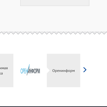
имая
Оренинформ
ка