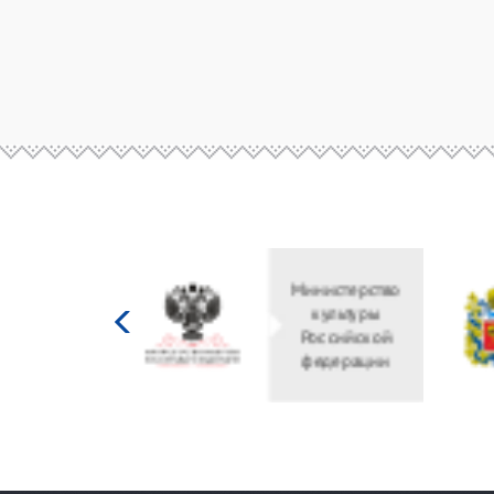
Министерство
культуры
Российской
федерации