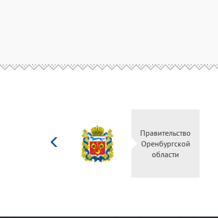
Министерство
Правительство
культуры
Оренбургской
Российской
области
федерации