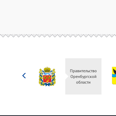
Министерство
Правительство
культуры
Оренбургской
Российской
области
федерации