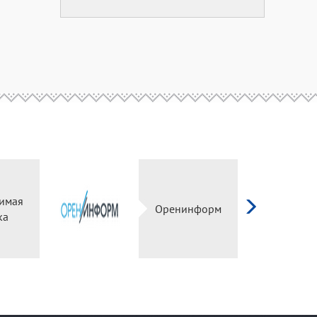
имая
Оренинформ
ка