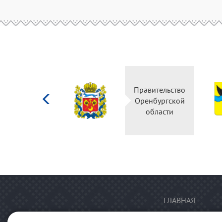
Министерство
Правительство
культуры
Оренбургской
Российской
области
федерации
ГЛАВНАЯ