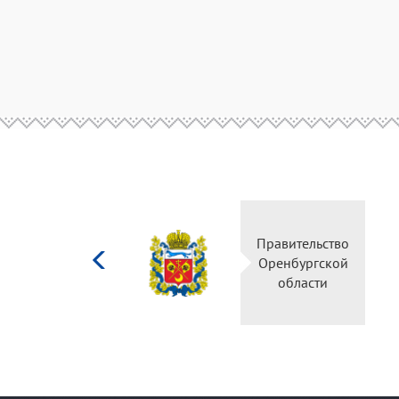
Министерство
культуры
Российской
федерации