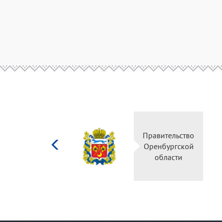
Министерство
Правительство
культуры
Оренбургской
Российской
области
федерации