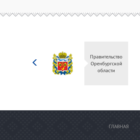
Министерство
Правительство
культуры
Оренбургской
Российской
области
федерации
ГЛАВНАЯ