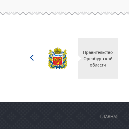
Министерство
Правител
культуры
Оренбур
Российской
облас
федерации
ГЛАВНАЯ