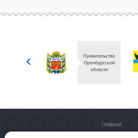
Министерство
Правительство
культуры
Оренбургской
Российской
области
федерации
ГЛАВНАЯ