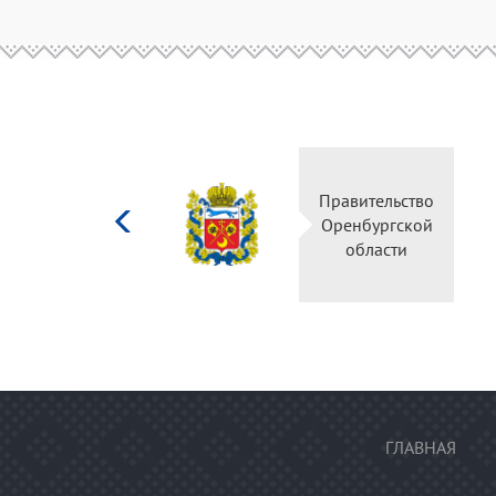
Министерство
Правительство
культуры
Оренбургской
Российской
области
федерации
ГЛАВНАЯ