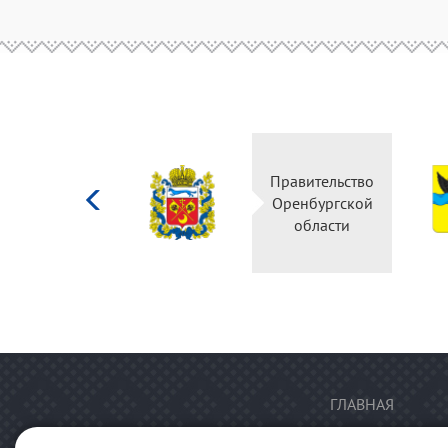
Министерство
Правительство
культуры
Оренбургской
Российской
области
федерации
ГЛАВНАЯ