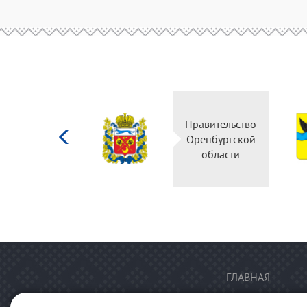
Министерство
Правительство
культуры
Оренбургской
Российской
области
федерации
ГЛАВНАЯ