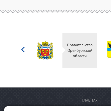
Министерство
Правительство
культуры
Оренбургской
Российской
области
федерации
ГЛАВНАЯ