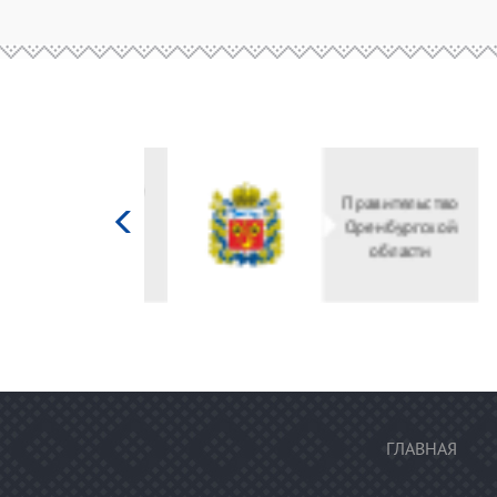
Министерство
Правительство
культуры
Оренбургской
Российской
области
федерации
ГЛАВНАЯ