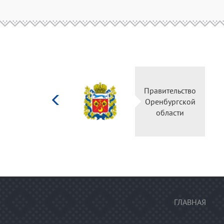
Министерство
Правительство
культуры
Оренбургской
Российской
области
федерации
ГЛАВНАЯ