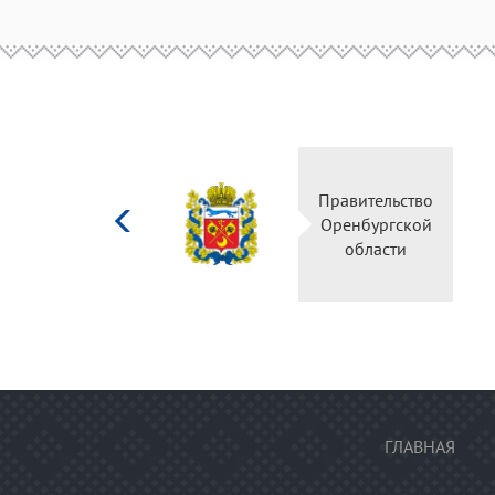
Министерство
Правительство
культуры
Оренбургской
Российской
области
федерации
ГЛАВНАЯ