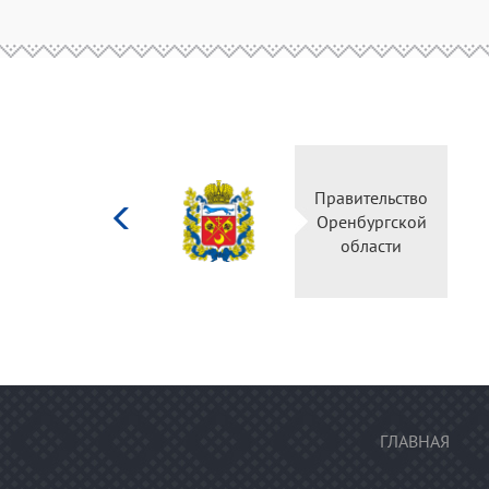
Министерство
Правительство
культуры
Оренбургской
Российской
области
федерации
ГЛАВНАЯ