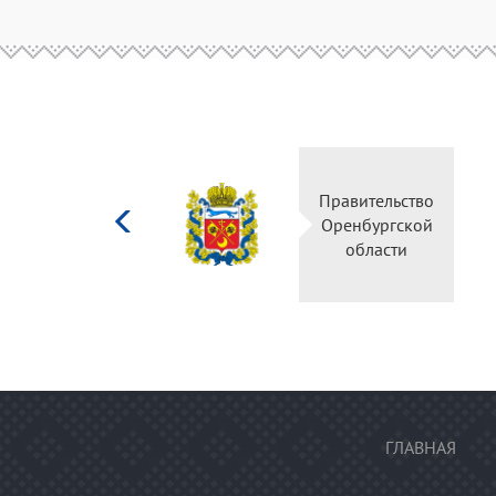
Министерство
Правительство
культуры
Оренбургской
Российской
области
федерации
ГЛАВНАЯ