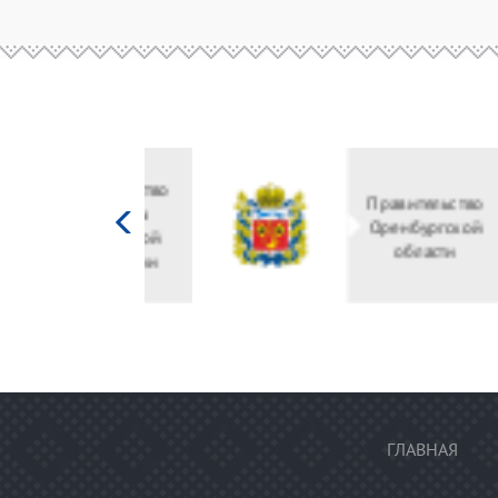
Министерство
культуры
Российской
федерации
ГЛАВНАЯ