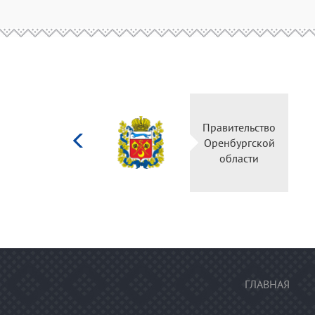
Министерство
Правите
культуры
Оренбу
Российской
обла
федерации
ГЛАВНАЯ