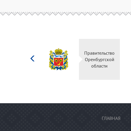
Министерство
Правительство
культуры
Оренбургской
Российской
области
федерации
ГЛАВНАЯ