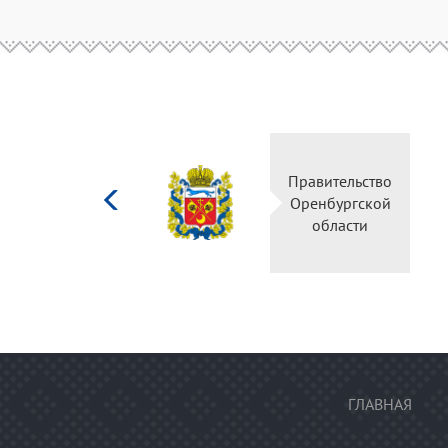
Министерство
Правительств
культуры
Оренбургско
Российской
области
федерации
ГЛАВНАЯ