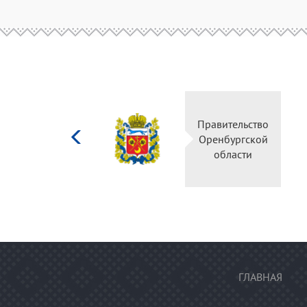
Министерство
Правительство
культуры
Оренбургской
Российской
области
федерации
ГЛАВНАЯ