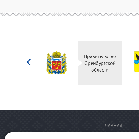
Министерство
Правительство
культуры
Оренбургской
Российской
области
федерации
ГЛАВНАЯ