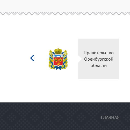
Министерство
Правител
культуры
Оренбур
Российской
облас
федерации
ГЛАВНАЯ