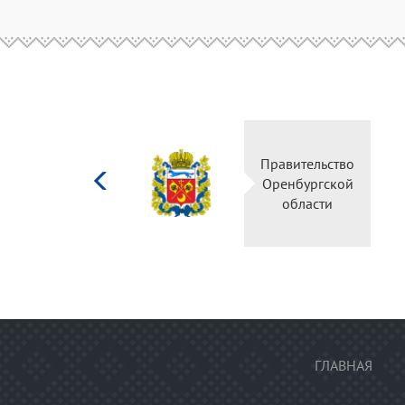
Министерство
Правительство
культуры
Оренбургской
Российской
области
федерации
ГЛАВНАЯ