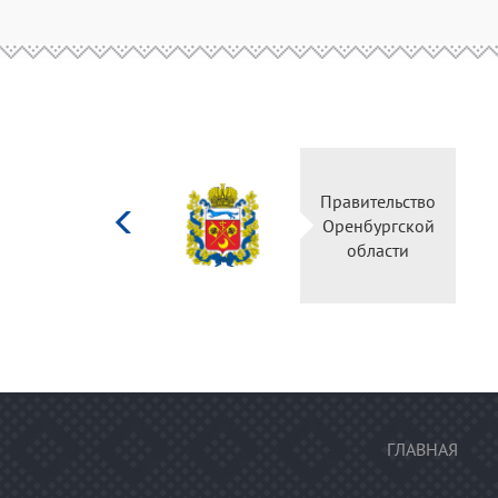
Министерство
Правительство
культуры
Оренбургской
Российской
области
федерации
ГЛАВНАЯ