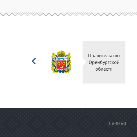
Министерство
Правительство
культуры
Оренбургской
Российской
области
федерации
ГЛАВНАЯ