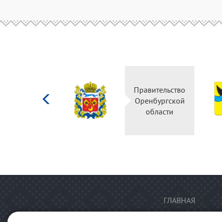
Министерство
Правительство
культуры
Оренбургской
Российской
области
федерации
ГЛАВНАЯ