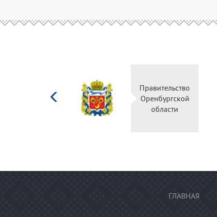
Министерство
Правительство
культуры
Оренбургской
Российской
области
федерации
ГЛАВНАЯ