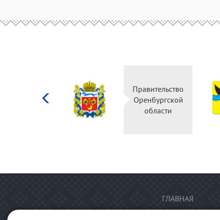
Министерство
Правительство
культуры
Оренбургской
Российской
области
федерации
ГЛАВНАЯ