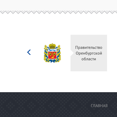
Министерство
Правительств
культуры
Оренбургско
Российской
области
федерации
ГЛАВНАЯ