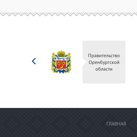
Министерство
Правител
культуры
Оренбур
Российской
облас
федерации
ГЛАВНАЯ