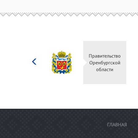
Министерство
Правительство
культуры
Оренбургской
Российской
области
федерации
ГЛАВНАЯ