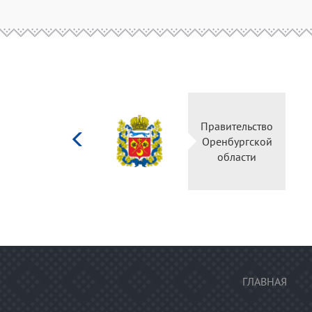
Министерство
Правительство
культуры
Оренбургской
Российской
области
федерации
ГЛАВНАЯ