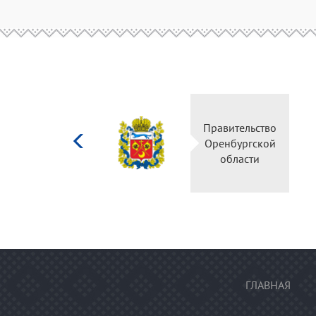
Министерство
Правительство
культуры
Оренбургской
Российской
области
федерации
ГЛАВНАЯ