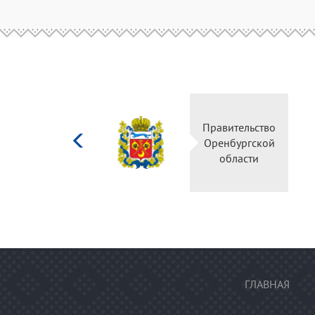
Министерство
культуры
Российской
федерации
ГЛАВНАЯ