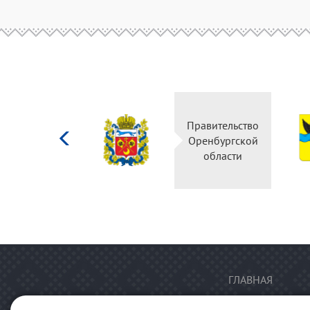
Министерство
Правительство
культуры
Оренбургской
Российской
области
федерации
ГЛАВНАЯ