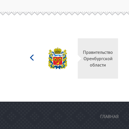
Министерство
Правительство
культуры
Оренбургской
Российской
области
федерации
ГЛАВНАЯ