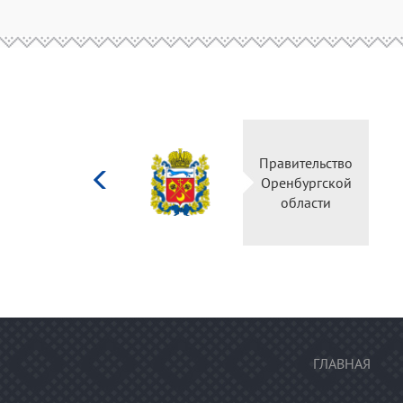
Министерство
Правительство
культуры
Оренбургской
Российской
области
федерации
ГЛАВНАЯ