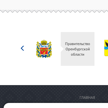
Министерство
Правительство
культуры
Оренбургской
Российской
области
федерации
ГЛАВНАЯ