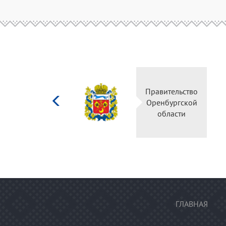
Министерство
Правительство
культуры
Оренбургской
Российской
области
федерации
ГЛАВНАЯ