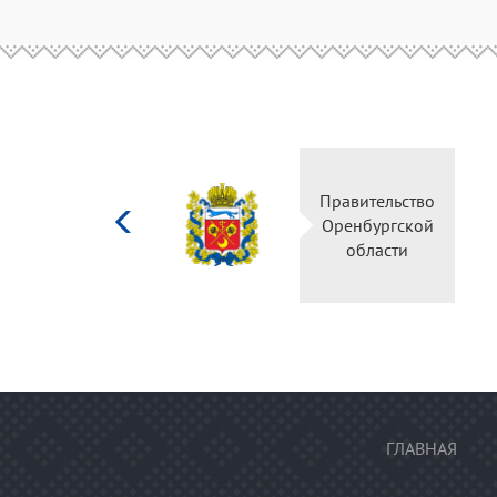
Министерство
Правительство
культуры
Оренбургской
Российской
области
федерации
ГЛАВНАЯ