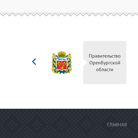
Министерство
Правительство
культуры
Оренбургской
Российской
области
федерации
ГЛАВНАЯ