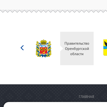
Министерство
Правительство
культуры
Оренбургской
Российской
области
федерации
ГЛАВНАЯ